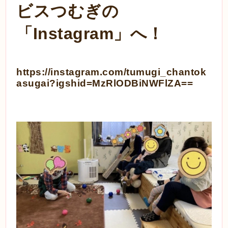
ビスつむぎの
「Instagram」へ！
https://instagram.com/tumugi_chantok
asugai?igshid=MzRlODBiNWFlZA==